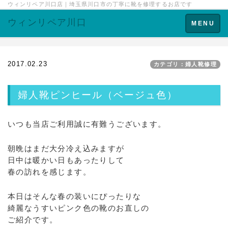
ウィンリペア川口店｜埼玉県川口市の丁寧に靴を修理するお店です
ウィンリペア川口
Toggle
MENU
navigation
2017.02.23
カテゴリ：婦人靴修理
婦人靴ピンヒール（ベージュ色）
いつも当店ご利用誠に有難うございます。
朝晩はまだ大分冷え込みますが
日中は暖かい日もあったりして
春の訪れを感じます。
本日はそんな春の装いにぴったりな
綺麗なうすいピンク色の靴のお直しの
ご紹介です。